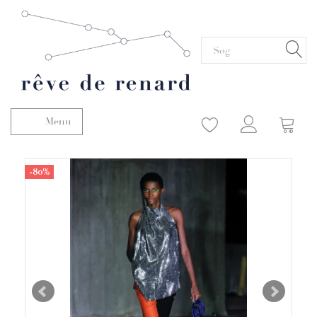
Menu
Skifte navigation
-80%