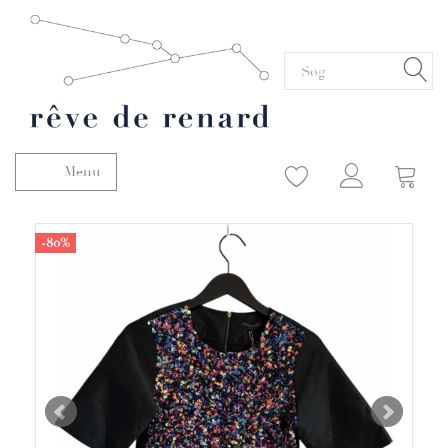
Menu
Skifte navigation
-80%