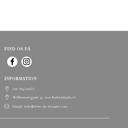
FIND OS PÅ
INFORMATION
cvr 38430653
Willemoesgade 9, 2100 København Ø
Email:
info@reve-de-renard.com