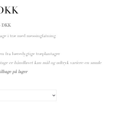
 DKK
0 DKK
tage i træ med messingfatning
en fra bæredygtige træplantager
tage er håndlavet kan mål og udtryk variere en smule
ilbage på lager