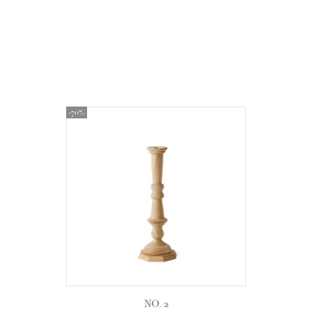
-70%
NO. 2