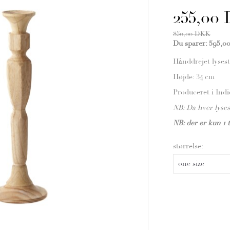
255,00
850,00 DKK
Du sparer:
595,0
Hånddrejet lyses
Højde: 34 cm
Produceret i Indi
NB: Da hver lyses
NB: der er kun 1 t
størrelse: