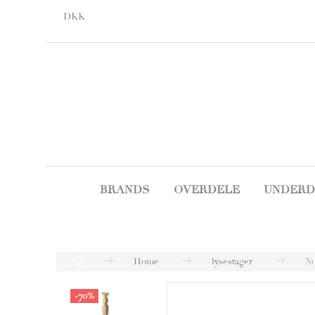
DKK
BRANDS
OVERDELE
UNDERD
Home
lysestager
No
-70%