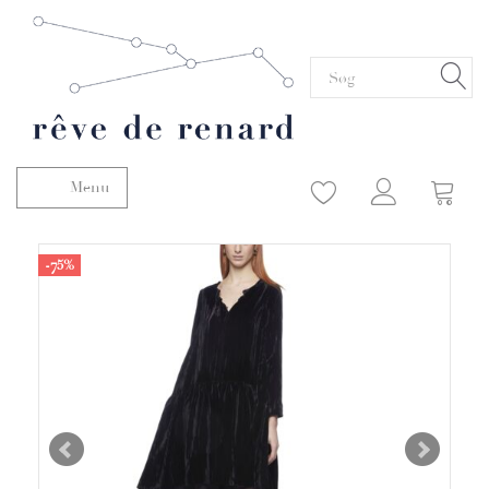
Menu
Skifte navigation
-75%