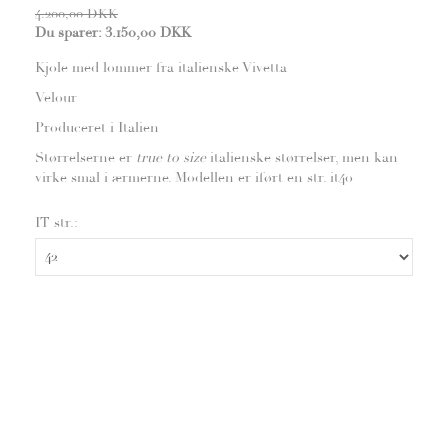
4.200,00 DKK
Du sparer:
3.150,00 DKK
Kjole med lommer fra italienske Vivetta
Velour
Produceret i Italien
Størrelserne er
true to size
italienske størrelser, men kan
virke smal i ærmerne. Modellen er iført en str. it40
IT str.: