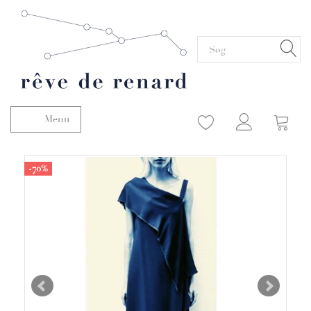
Menu
Skifte navigation
-70%