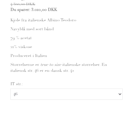
4.300,00 DKK
Du sparer:
3.010,00 DKK
Kjole fra italienske Albino Teodoro
Navyblå med sort bånd
79 % acetat
21% viskose
Produceret i Italien
Størrelserne er
true to size
italienske størrelser. En
italiensk str. 46 er en dansk str. 42
IT str.: