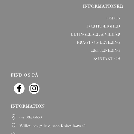
INFORMATIONER
OM OS
FORTROLIGHED
BETINGELSER & VILKÅR
FRAGT OG LEVERING
RETURNERING
KONTAKT OS
FIND OS PÅ
INFORMATION
cvr 38430653
Willemoesgade 9, 2100 København Ø