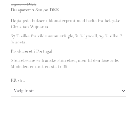
2.900,00 DKK
Du sparer:
2.320,00 DKK
Højtaljede bukser i blomsterprint med bælte fra belgiske
Christian Wijnants
37 % silke fra vilde sommerfugle, 31 % lyocell, 29 % silke, 3
% acetat
Produceret i Portugal
Størrelserne er franske størrelser, men til den løse side.
Modellen er iført en str. fr 36
FR str.: