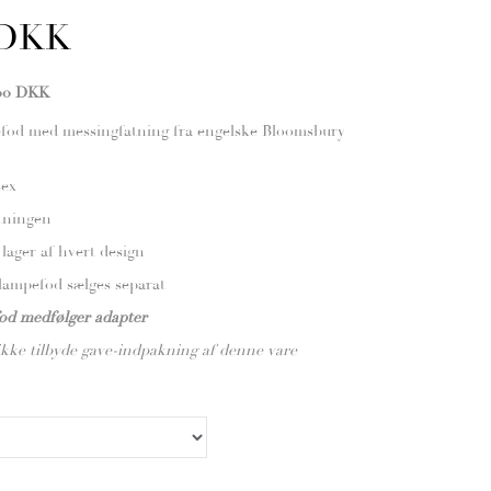
 DKK
,00 DKK
fod med messingfatning fra engelske Bloomsbury
sex
atningen
lager af hvert design
ampefod sælges separat
od medfølger adapter
ikke tilbyde gave-indpakning af denne vare