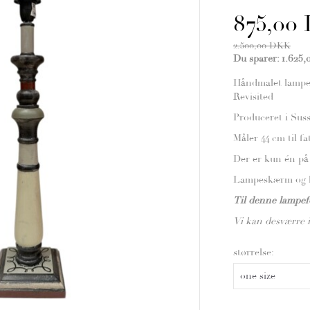
875,00
2.500,00 DKK
Du sparer:
1.625
Håndmalet lampe
Revisited
Produceret i Sus
Måler 44 cm til f
Der er kun én på 
Lampeskærm og l
Til denne lampef
Vi kan desværre 
størrelse: