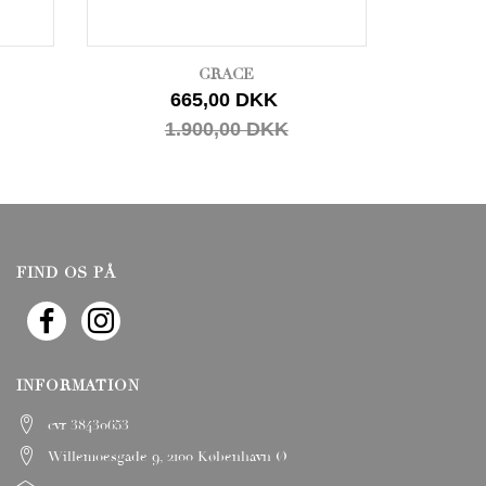
GRACE
665,00 DKK
1.900,00 DKK
FIND OS PÅ
INFORMATION
cvr 38430653
Willemoesgade 9, 2100 København Ø